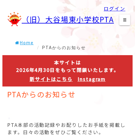
内
（旧）大谷場東小学校PTA
ログイン
容
（旧）大谷場東小学校PTA
を
ス
学校紹介
キ
大谷場東小学校HP
ッ
Home
60周年記念サイト
/
PTAからのお知らせ
プ
本サイトは
入学準備~特設ｻｲﾄ~
2026年4月30日をもって閉鎖いたします。
東小PTAについて知る
新サイトはこちら
Instagram
本部
PTAからのお知らせ
地区委員会
役員選出について
会則
PTA本部の活動記録やお配りしたお手紙を掲載し
ます。日々の活動をぜひご覧ください。
PTAからのお知らせ