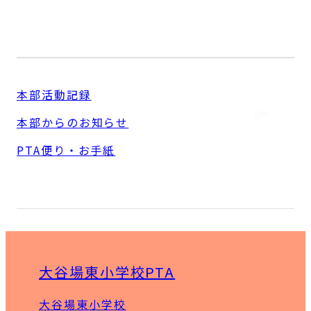
本部からのお知らせ
本部活動記録
PTAだより・お手紙
本部活動記録
保護者の皆さまへ
本部からのお知らせ
来校時のお願い
PTAお知らせメールのご案内
PTA便り・お手紙
PTA活動に関する保険
登下校について
名札について
班長ベルト装着方法
大谷場東小学校PTA
猫の手・親の手活動
トイレ清掃
大谷場東小学校